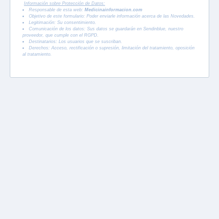
Información sobre Protección de Datos:
Responsable de esta web:
Medicinainformacion.com
Objetivo de este formulario: Poder enviarle información acerca de las Novedades.
Legitimación: Su consentimiento.
Comunicación de los datos: Sus datos se guardarán en Sendinblue, nuestro
proveedor, que cumple con el RGPD.
Destinatarios: Los usuarios que se suscriban.
Derechos: Acceso, rectificación o supresión, limitación del tratamiento, oposición
al tratamiento.